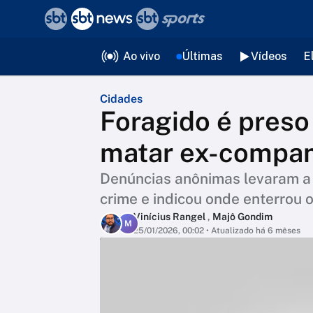
❮
voltar
Editorias
Ao vivo
Últimas
Vídeos
E
Cidades
Foragido é preso
matar ex-compan
Denúncias anônimas levaram a p
crime e indicou onde enterrou 
Vinícius Rangel
,
Majô Gondim
M
25/01/2026, 00:02
• Atualizado há 6 mêses