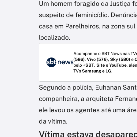
Um homem foragido da Justiça fo
suspeito de feminicídio. Denúnci
casa em Parelheiros, na zona sul 
localizado.
Acompanhe o SBT News nas TVs
(586)
,
Vivo (576)
,
Sky (580)
e
O
pelo
+SBT
,
Site
e
YouTube
, alé
TVs
Samsung
e
LG
.
Segundo a polícia, Euhanan Sant
companheira, a arquiteta Fernan
ele levou os agentes até uma áre
da vítima.
Vítima estava desaparec