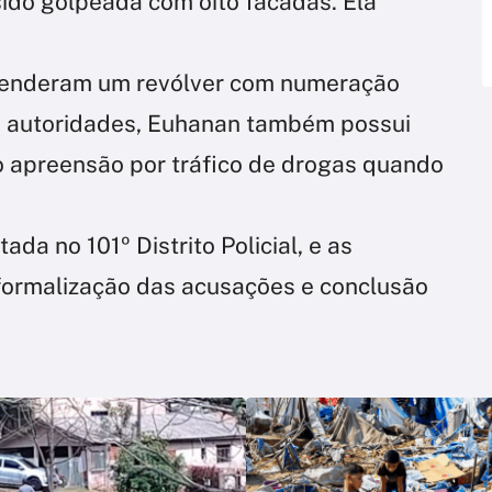
 sido golpeada com oito facadas. Ela
preenderam um revólver com numeração
 autoridades, Euhanan também possui
do apreensão por tráfico de drogas quando
da no 101º Distrito Policial, e as
formalização das acusações e conclusão