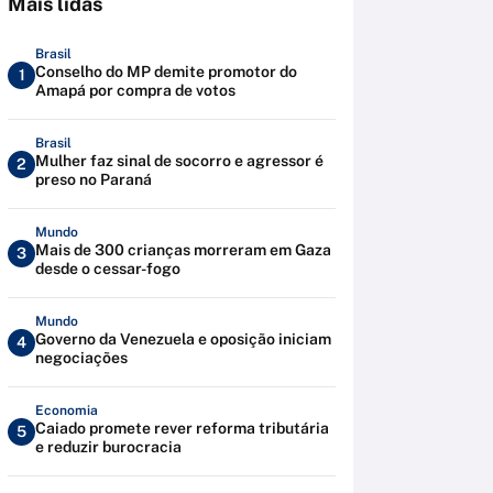
Mais lidas
Brasil
Conselho do MP demite promotor do
1
Amapá por compra de votos
Brasil
Mulher faz sinal de socorro e agressor é
2
preso no Paraná
Mundo
Mais de 300 crianças morreram em Gaza
3
desde o cessar-fogo
Mundo
Governo da Venezuela e oposição iniciam
4
negociações
Economia
Caiado promete rever reforma tributária
5
e reduzir burocracia