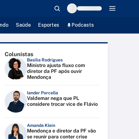
ndo
Saúde
Esportes
Podcasts
Colunistas
Basília Rodrigues
Ministro ajusta fluxo com
diretor da PF após ouvir
Mendonça
Iander Porcella
Valdemar nega que PL
considere trocar vice de Flávio
Amanda Klein
Mendonça e diretor da PF vão
se reunir para conter crise