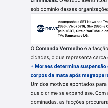
criminosas
. O estudo identifico
sob domínio dessas organizaçõe
Acompanhe o SBT News nas TVs
(586)
,
Vivo (576)
,
Sky (580)
e
O
pelo
+SBT
,
Site
e
YouTube
, alé
TVs
Samsung
e
LG
.
O
Comando Vermelho
é a facçã
cidades, o que representa cerca 
+ Moraes determina suspensão d
corpos da mata após megaopera
Um dos motivos apontados para 
que o crime se expandisse. Com 
dominadas, as facções procuraram