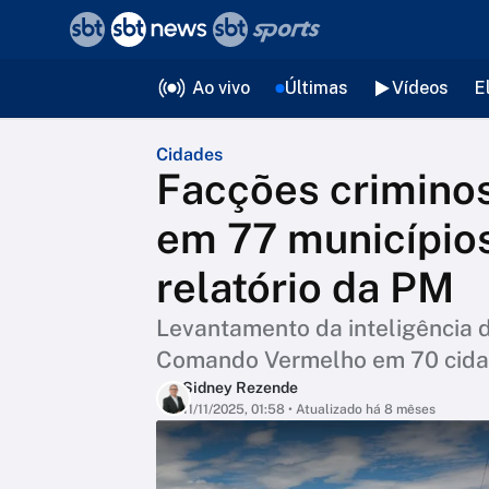
❮
voltar
Editorias
Ao vivo
Últimas
Vídeos
E
Cidades
Facções crimino
em 77 municípios
relatório da PM
Levantamento da inteligência da
Comando Vermelho em 70 cida
Sidney Rezende
11/11/2025, 01:58
• Atualizado há 8 mêses