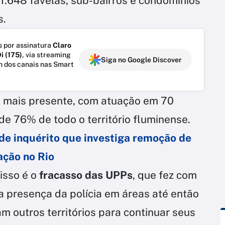
u 1.648 favelas, sub-bairros e condomínios
s.
 por assinatura
Claro
i (175)
, via streaming
Siga no Google Discover
m dos canais nas Smart
o mais presente, com atuação em 70
de 76% de todo o território fluminense.
e inquérito que investiga remoção de
ção no Rio
isso é o
fracasso das UPPs
, que fez com
a presença da polícia em áreas até então
 outros territórios para continuar seus