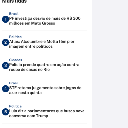
Mais lidas
Brasil
PF investiga desvio de mais de R$ 300
1
milhões em Mato Grosso
Política
Atlas: Alcolumbre e Motta têm pior
2
imagem entre políticos
Cidades
Polícia prende quatro em ação contra
3
roubo de casas no Rio
Brasil
STF retoma julgamento sobre jogos de
4
azar nesta quinta
Política
Lula diz a parlamentares que busca nova
5
conversa com Trump