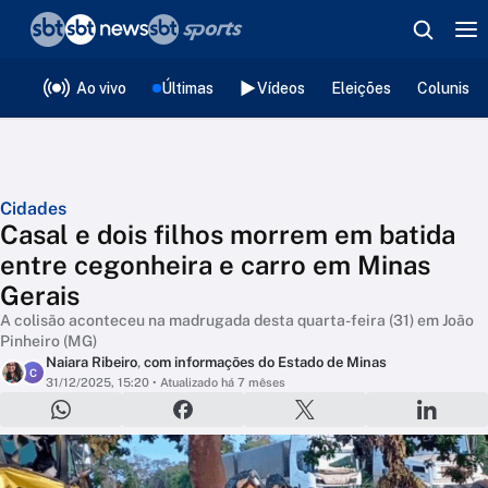
❮
voltar
Editorias
Ao vivo
Últimas
Vídeos
Eleições
Colunista
Cidades
Casal e dois filhos morrem em batida
entre cegonheira e carro em Minas
Gerais
A colisão aconteceu na madrugada desta quarta-feira (31) em João
Pinheiro (MG)
Naiara Ribeiro
,
com informações do Estado de Minas
C
31/12/2025, 15:20
• Atualizado há 7 mêses