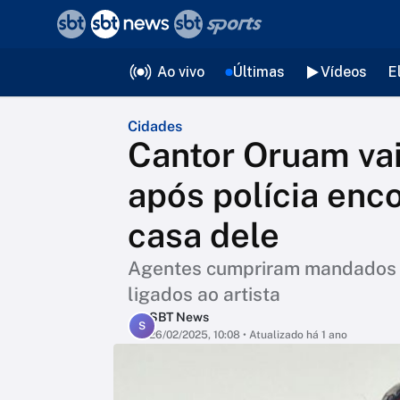
❮
voltar
Editorias
Ao vivo
Últimas
Vídeos
E
Cidades
Cantor Oruam vai
após polícia enco
casa dele
Agentes cumpriram mandados 
ligados ao artista
SBT News
S
26/02/2025, 10:08
• Atualizado há 1 ano