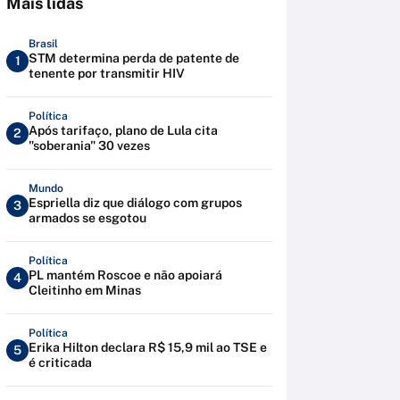
Mais lidas
Brasil
STM determina perda de patente de
1
tenente por transmitir HIV
Política
Após tarifaço, plano de Lula cita
2
"soberania" 30 vezes
Mundo
Espriella diz que diálogo com grupos
3
armados se esgotou
Política
PL mantém Roscoe e não apoiará
4
Cleitinho em Minas
Política
Erika Hilton declara R$ 15,9 mil ao TSE e
5
é criticada