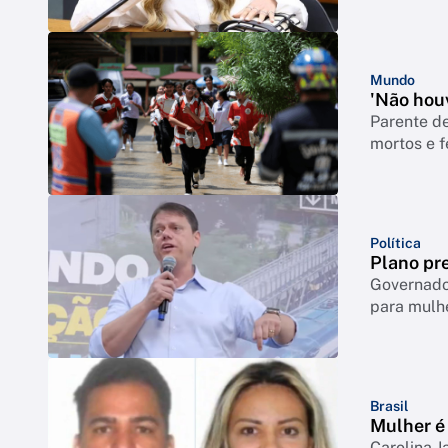
Mundo
'Não houv
Parente de
mortos e f
Política
Plano pre
Governador
para mulh
Brasil
Mulher é 
Carolina J