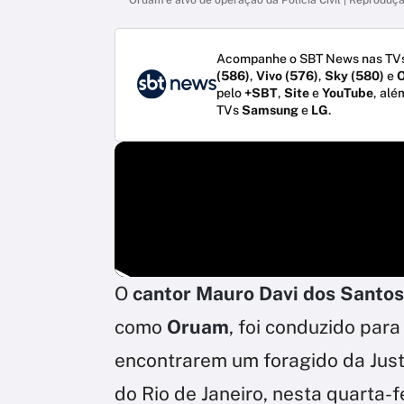
Acompanhe o SBT News nas TVs
(586)
,
Vivo (576)
,
Sky (580)
e
O
pelo
+SBT
,
Site
e
YouTube
, alé
TVs
Samsung
e
LG
.
O
cantor Mauro Davi dos Sant
como
Oruam
, foi conduzido para
encontrarem um foragido da Just
do Rio de Janeiro, nesta quarta-f