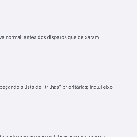
va normal' antes dos disparos que deixaram
do a lista de “trilhas" prioritárias; inclui eixo
nto onde morava com os filhos; suspeito morreu