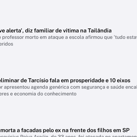
e alerta', diz familiar de vítima na Tailândia
 professor morto em ataque a escola afirmou que 'tudo esta
eridos
liminar de Tarcísio fala em prosperidade e 10 eixos
 apresentou agenda genérica com segurança e saúde encabeçan
eres e economia do conhecimento
morta a facadas pelo ex na frente dos filhos em SP
asevicius Paiva Araújo, de 33 anos, foi atacada no apartame