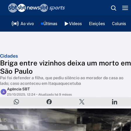
❮
voltar
Editorias
Ao vivo
Últimas
Vídeos
Eleições
Colunista
Cidades
Briga entre vizinhos deixa um morto em
São Paulo
Pai foi defender a filha, que pediu silêncio ao morador da casa ao
lado; caso aconteceu em Itaquaquecetuba
Agência SBT
A
25/10/2025, 12:24
• Atualizado há 9 mêses