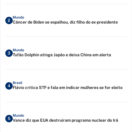
Mundo
2
Câncer de Biden se espalhou, diz filho do ex-presidente
Mundo
3
Tufão Dolphin atinge Japão e deixa China em alerta
Brasil
4
Flávio critica STF e fala em indicar mulheres se for eleito
Mundo
5
Vance diz que EUA destruíram programa nuclear do Irã