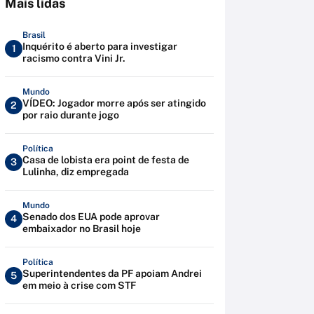
Mais lidas
Brasil
Inquérito é aberto para investigar
1
racismo contra Vini Jr.
Mundo
VÍDEO: Jogador morre após ser atingido
2
por raio durante jogo
Política
Casa de lobista era point de festa de
3
Lulinha, diz empregada
Mundo
Senado dos EUA pode aprovar
4
embaixador no Brasil hoje
Política
Superintendentes da PF apoiam Andrei
5
em meio à crise com STF