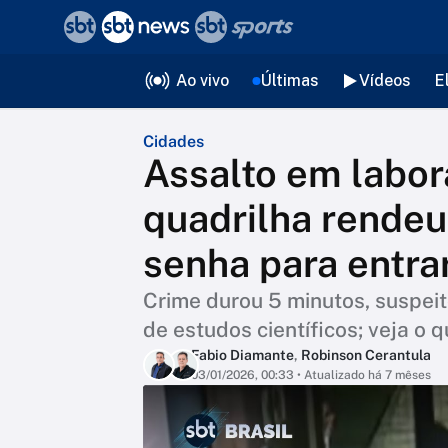
❮
voltar
Editorias
Ao vivo
Últimas
Vídeos
E
Cidades
Assalto em labor
quadrilha rende
senha para entra
Crime durou 5 minutos, suspei
de estudos científicos; veja o
Fabio Diamante
,
Robinson Cerantula
03/01/2026, 00:33
• Atualizado há 7 mêses