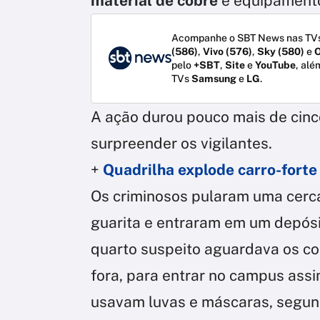
material de cobre
e equipamentos
Acompanhe o SBT News nas TVs
(586)
,
Vivo (576)
,
Sky (580)
e
O
pelo
+SBT
,
Site
e
YouTube
, alé
TVs
Samsung
e
LG
.
A ação durou pouco mais de cinc
surpreender os vigilantes.
+
Quadrilha explode carro-forte
Os criminosos pularam uma cerca
guarita e entraram em um depós
quarto suspeito aguardava os c
fora, para entrar no campus assi
usavam luvas e máscaras, segund