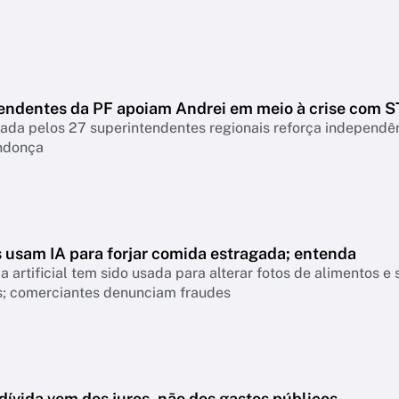
endentes da PF apoiam Andrei em meio à crise com S
nada pelos 27 superintendentes regionais reforça independ
ndonça
s usam IA para forjar comida estragada; entenda
ia artificial tem sido usada para alterar fotos de alimentos
os; comerciantes denunciam fraudes
dívida vem dos juros, não dos gastos públicos