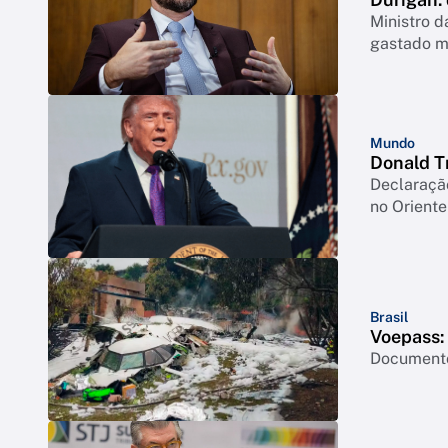
Ministro 
gastado m
Mundo
Donald T
Declaraçã
no Orient
Brasil
Voepass: 
Documento 