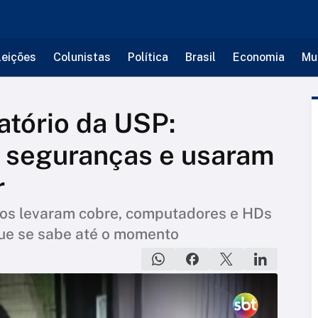
leições
Colunistas
Política
Brasil
Economia
Mu
atório da USP:
u seguranças e usaram
r
tos levaram cobre, computadores e HDs
 que se sabe até o momento