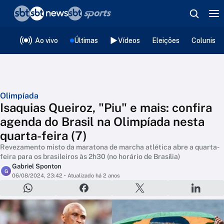
❮
voltar
Editorias
Ao vivo
Últimas
Vídeos
Eleições
Colunista
Olimpíada
Isaquias Queiroz, "Piu" e mais: confira
agenda do Brasil na Olimpíada nesta
quarta-feira (7)
Revezamento misto da maratona de marcha atlética abre a quarta-
feira para os brasileiros às 2h30 (no horário de Brasília)
Gabriel Sponton
G
06/08/2024, 23:42
• Atualizado há 2 anos