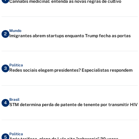
Cannabis medicinal: entenda as novas regras de cultivo
Mundo
2
Imigrantes abrem startups enquanto Trump fecha as portas
Política
3
Redes sociais elegem presidentes? Especialistas respondem
Brasil
4
STM determina perda de patente de tenente por transmitir HIV
Política
5
Após tarifaço, plano de Lula cita "soberania" 30 vezes