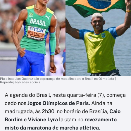
Piu e Isaquias Queiroz são esperança de medalha para o Brasil na Olimpíada |
Reprodução/Redes sociais
A agenda do Brasil, nesta quarta-feira (7), começa
cedo nos
Jogos Olímpicos de Paris.
Ainda na
madrugada, às 2h30, no horário de Brasília,
Caio
Bonfim e Viviane Lyra
largam no
revezamento
misto da maratona de marcha atlética.