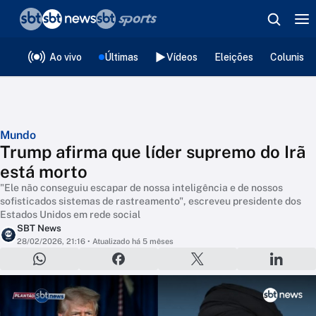
❮
voltar
Editorias
Ao vivo
Últimas
Vídeos
Eleições
Colunista
Mundo
Trump afirma que líder supremo do Irã
está morto
"Ele não conseguiu escapar de nossa inteligência e de nossos
sofisticados sistemas de rastreamento", escreveu presidente dos
Estados Unidos em rede social
SBT News
28/02/2026, 21:16
• Atualizado há 5 mêses