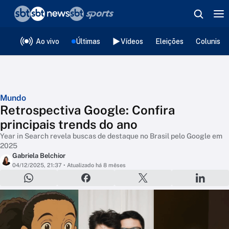
❮
voltar
Editorias
Ao vivo
Últimas
Vídeos
Eleições
Colunista
Mundo
Retrospectiva Google: Confira
principais trends do ano
Year in Search revela buscas de destaque no Brasil pelo Google em
2025
Gabriela Belchior
04/12/2025, 21:37
• Atualizado há 8 mêses