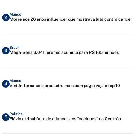
Mundo
2
Morre aos 26 anos influencer que mostrava luta contra câncer
Brasil
3
Mega-Sena 3.041: prêmio acumula para R$ 165 milhões
Mundo
4
Vini Jr. torna-se o brasileiro mais bem pago; veja o top 10
Política
5
Flávio atribui falta de alianças aos “caciques” do Centrão