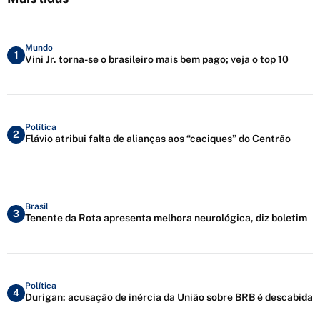
Mundo
1
Vini Jr. torna-se o brasileiro mais bem pago; veja o top 10
Política
2
Flávio atribui falta de alianças aos “caciques” do Centrão
Brasil
3
Tenente da Rota apresenta melhora neurológica, diz boletim
Política
4
Durigan: acusação de inércia da União sobre BRB é descabida