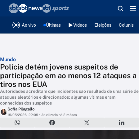
❮
voltar
Editorias
Ao vivo
Últimas
Vídeos
Eleições
Colunista
Mundo
Polícia detém jovens suspeitos de
participação em ao menos 12 ataques a
tiros nos EUA
Autoridades acreditam que incidentes são resultado de uma série de
ataques aleatórios e direcionados; algumas vítimas eram
conhecidas dos suspeitos
Sofia Pilagallo
19/05/2026, 22:09
• Atualizado há 2 mêses