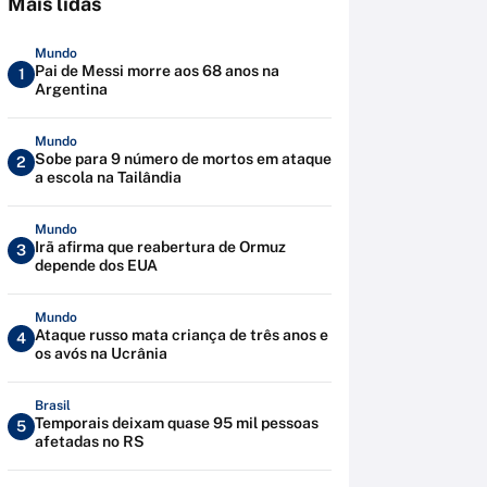
Mais lidas
Mundo
Pai de Messi morre aos 68 anos na
1
Argentina
Mundo
Sobe para 9 número de mortos em ataque
2
a escola na Tailândia
Mundo
Irã afirma que reabertura de Ormuz
3
depende dos EUA
Mundo
Ataque russo mata criança de três anos e
4
os avós na Ucrânia
Brasil
Temporais deixam quase 95 mil pessoas
5
afetadas no RS