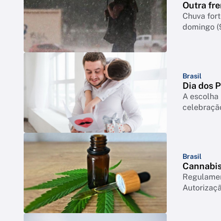
Outra fre
Chuva for
domingo (
Brasil
Dia dos 
A escolha 
celebração
Brasil
Cannabis 
Regulament
Autorizaçã