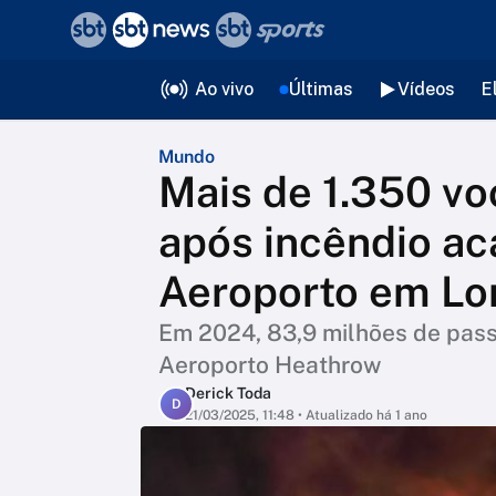
❮
voltar
Editorias
Ao vivo
Últimas
Vídeos
E
Mundo
Mais de 1.350 vo
após incêndio ac
Aeroporto em Lo
Em 2024, 83,9 milhões de pass
Aeroporto Heathrow
Derick Toda
D
21/03/2025, 11:48
• Atualizado há 1 ano