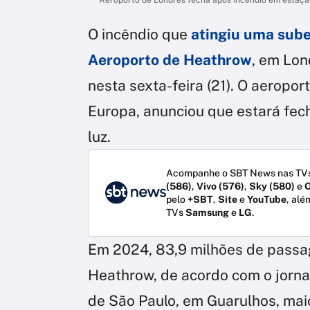
O incêndio que
atingiu uma sube
Aeroporto de Heathrow
, em Lon
nesta sexta-feira (21). O aerop
Europa, anunciou que estará fech
luz.
Acompanhe o SBT News nas TVs
(586)
,
Vivo (576)
,
Sky (580)
e
O
pelo
+SBT
,
Site
e
YouTube
, alé
TVs
Samsung
e
LG
.
Em 2024, 83,9 milhões de passag
Heathrow, de acordo com o jornal
de São Paulo, em Guarulhos, maio