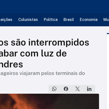
leições
Colunistas
Política
Brasil
Economia
Mu
os são interrompidos
abar com luz de
ndres
ageiros viajaram pelos terminais do