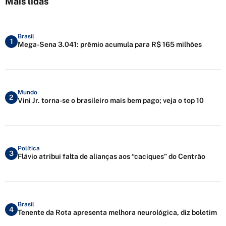
Mais lidas
Brasil
1
Mega-Sena 3.041: prêmio acumula para R$ 165 milhões
Mundo
2
Vini Jr. torna-se o brasileiro mais bem pago; veja o top 10
Política
3
Flávio atribui falta de alianças aos “caciques” do Centrão
Brasil
4
Tenente da Rota apresenta melhora neurológica, diz boletim