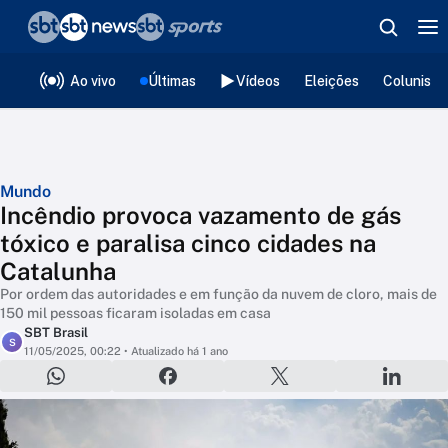
❮
voltar
Editorias
Ao vivo
Últimas
Vídeos
Eleições
Colunista
Mundo
Incêndio provoca vazamento de gás
tóxico e paralisa cinco cidades na
Catalunha
Por ordem das autoridades e em função da nuvem de cloro, mais de
150 mil pessoas ficaram isoladas em casa
SBT Brasil
S
11/05/2025, 00:22
• Atualizado há 1 ano