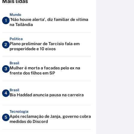
Mais lidas
Mundo
'Não houve alerta', diz familiar de vítima
1
na Tailândia
Política
Plano preliminar de Tarcísio fala em
2
prosperidade e 10 eixos
Brasil
Mulher é morta a facadas pelo ex na
3
frente dos filhos em SP
Brasil
4
Bia Haddad anuncia pausa na carreira
Tecnologia
Após reclamação de Janja, governo cobra
5
medidas do Discord