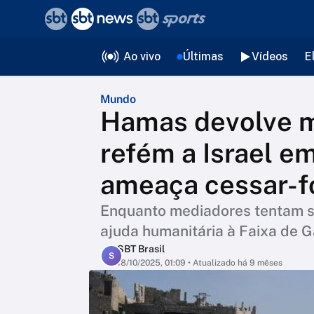
❮
voltar
Editorias
Ao vivo
Últimas
Vídeos
E
Mundo
Hamas devolve m
refém a Israel e
ameaça cessar-f
Enquanto mediadores tentam sa
ajuda humanitária à Faixa de G
SBT Brasil
S
18/10/2025, 01:09
• Atualizado há 9 mêses