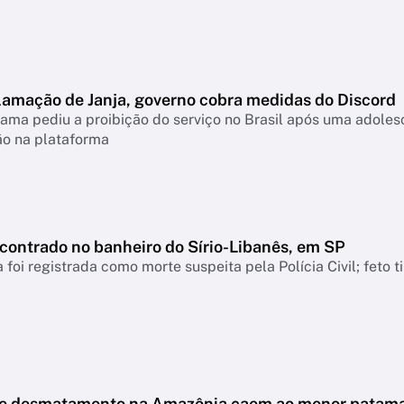
lamação de Janja, governo cobra medidas do Discord
ama pediu a proibição do serviço no Brasil após uma adolesc
ão na plataforma
ncontrado no banheiro do Sírio-Libanês, em SP
 foi registrada como morte suspeita pela Polícia Civil; feto 
de desmatamento na Amazônia caem ao menor patam