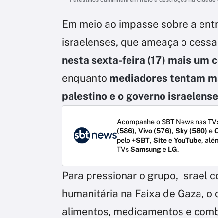
Em meio ao impasse sobre a entr
israelenses, que ameaça o cessa
nesta sexta-feira (17) mais um c
enquanto
mediadores tentam ma
palestino e o governo israelense
Acompanhe o SBT News nas TVs
(586)
,
Vivo (576)
,
Sky (580)
e
O
pelo
+SBT
,
Site
e
YouTube
, alé
TVs
Samsung
e
LG
.
Para pressionar o grupo, Israel 
humanitária na Faixa de Gaza, o
alimentos, medicamentos e combu