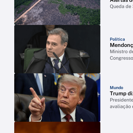
Queda de 3
Política
Mendonça
Ministro d
Congresso 
Mundo
Trump di
Presidente
avaliação