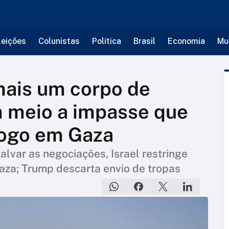
leições
Colunistas
Política
Brasil
Economia
Mu
ais um corpo de
m meio a impasse que
ogo em Gaza
lvar as negociações, Israel restringe
aza; Trump descarta envio de tropas