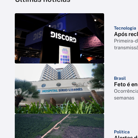
Tecnologia
Após rec
Primeira-d
transmiss
Brasil
Feto é e
Ocorrência
semanas
Política
Alertas 