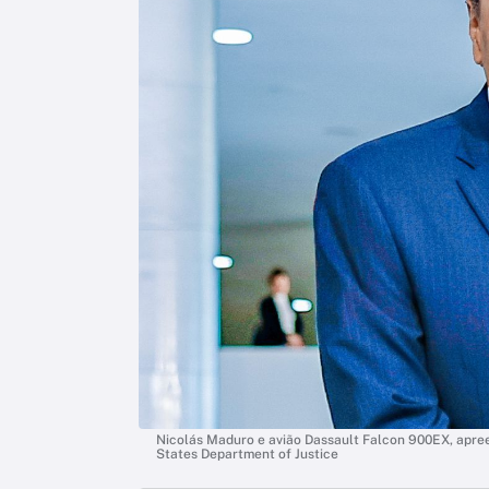
Nicolás Maduro e avião Dassault Falcon 900EX, apre
States Department of Justice