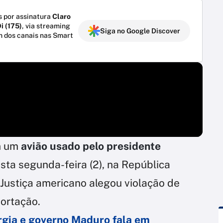
 por assinatura
Claro
i (175)
, via streaming
Siga no Google Discover
m dos canais nas Smart
m um
avião usado pelo presidente
esta segunda-feira (2), na República
ustiça americano alegou violação de
portação.
rgia e governo Maduro fala em