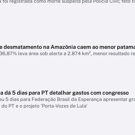
 foi registrada como morte suspeita pela Polícia Civil; feto 
de desmatamento na Amazônia caem ao menor patam
6,87% leva área sob alerta a 2.874 km², menor resultado r
 dá 5 dias para PT detalhar gastos com congresso
eu 5 dias para Federação Brasil da Esperança apresentar g
do PT e o projeto 'Porta-Vozes de Lula'