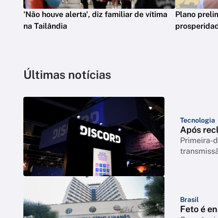
'Não houve alerta', diz familiar de vítima
Plano preli
na Tailândia
prosperidad
Últimas notícias
Tecnologia
Após rec
Primeira-d
transmiss
Brasil
Feto é e