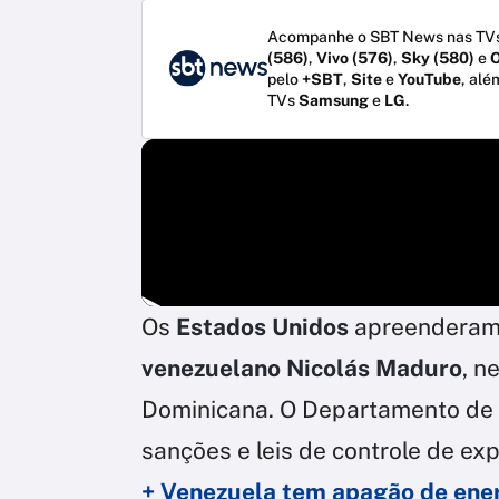
Acompanhe o SBT News nas TVs
(586)
,
Vivo (576)
,
Sky (580)
e
O
pelo
+SBT
,
Site
e
YouTube
, alé
TVs
Samsung
e
LG
.
Os
Estados Unidos
apreendera
venezuelano Nicolás Maduro
, n
Dominicana. O Departamento de J
sanções e leis de controle de ex
+ Venezuela tem apagão de ene