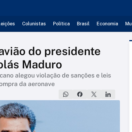
leições
Colunistas
Política
Brasil
Economia
Mu
vião do presidente
olás Maduro
cano alegou violação de sanções e leis
compra da aeronave