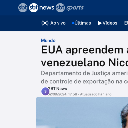
❮
voltar
Editorias
Ao vivo
Últimas
Vídeos
E
Mundo
EUA apreendem a
venezuelano Nic
Departamento de Justiça ameri
de controle de exportação na 
SBT News
S
02/09/2024, 17:58
• Atualizado há 1 ano