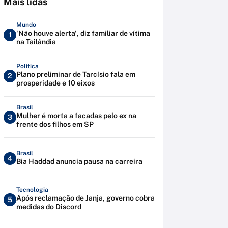
Mais lidas
Mundo
'Não houve alerta', diz familiar de vítima
1
na Tailândia
Política
Plano preliminar de Tarcísio fala em
2
prosperidade e 10 eixos
Brasil
Mulher é morta a facadas pelo ex na
3
frente dos filhos em SP
Brasil
4
Bia Haddad anuncia pausa na carreira
Tecnologia
Após reclamação de Janja, governo cobra
5
medidas do Discord