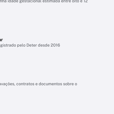
tinha idade gestacional estimada entre oito e 12
ar
egistrado pelo Deter desde 2016
ravações, contratos e documentos sobre o