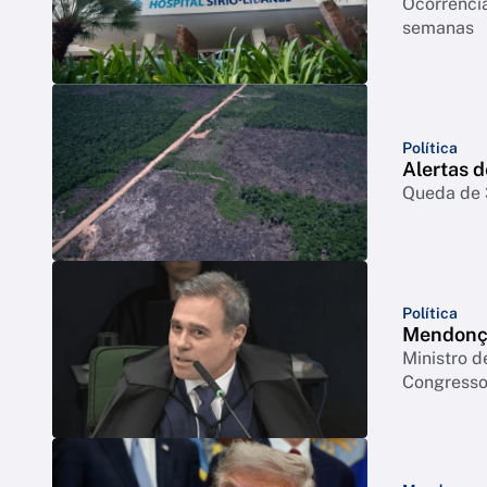
Ocorrência
semanas
Política
Alertas 
Queda de 3
Política
Mendonça
Ministro d
Congresso 