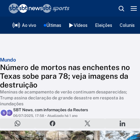
❮
voltar
Editorias
Ao vivo
Últimas
Vídeos
Eleições
Colunista
Mundo
Número de mortos nas enchentes no
Texas sobe para 78; veja imagens da
destruição
Meninas de acampamento de verão continuam desaparecidas;
Trump assina declaração de grande desastre em resposta às
inundações
SBT News
,
com informações da Reuters
S
C
06/07/2025, 17:58
• Atualizado há 1 ano