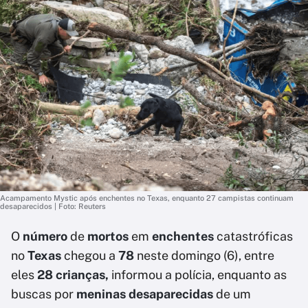
Acampamento Mystic após enchentes no Texas, enquanto 27 campistas continuam
desaparecidos | Foto: Reuters
O
número
de
mortos
em
enchentes
catastróficas
no
Texas
chegou a
78
neste domingo (6), entre
eles
28 crianças,
informou a polícia, enquanto as
buscas por
meninas desaparecidas
de um