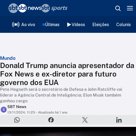
❮
voltar
Editorias
Ao vivo
Últimas
Vídeos
Eleições
Colunista
Mundo
Donald Trump anuncia apresentador da
Fox News e ex-diretor para futuro
governo dos EUA
Pete Hegseth será o secretário de Defesa e John Ratcliffe vai
liderar a Agência Central de Inteligência; Elon Musk também
ganhou cargo
SBT News
S
13/11/2024, 11:25
• Atualizado há 1 ano