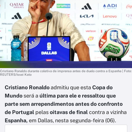
Cristiano Ronaldo durante coletiva de imprensa antes de duelo contra a Espanha | Foto:
REUTERS/Issei Kato
Cristiano Ronaldo
admitiu que esta
Copa do
Mundo
será a
última para ele e ressaltou que
parte sem arrependimentos antes do confronto
de Portugal
pelas
oitavas de final
contra a vizinha
Espanha,
em Dallas, nesta segunda-feira (06).