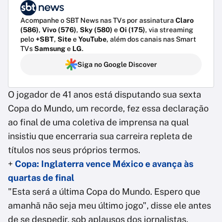
Acompanhe o SBT News nas TVs por assinatura
Claro
(586)
,
Vivo (576)
,
Sky (580)
e
Oi (175)
, via streaming
pelo
+SBT
,
Site
e
YouTube
, além dos canais nas Smart
TVs
Samsung
e
LG
.
Siga no Google Discover
O jogador de 41 anos está disputando sua sexta
Copa do Mundo, um recorde, fez essa declaração
ao final de uma coletiva de imprensa na qual
insistiu que encerraria sua carreira repleta de
títulos nos seus próprios termos.
+
Copa: Inglaterra vence México e avança às
quartas de final
"Esta será a última Copa do Mundo. Espero que
amanhã não seja meu último jogo", disse ele antes
de se despedir, sob aplausos dos jornalistas.