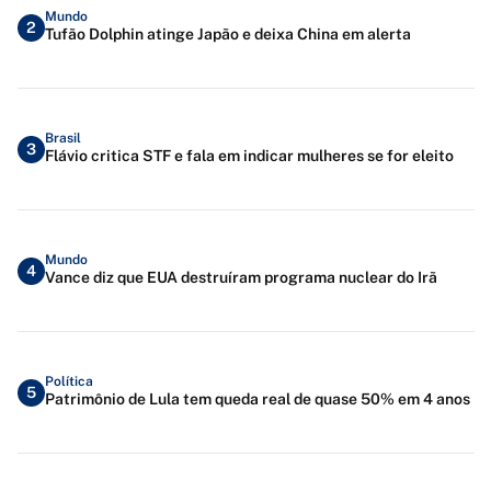
Mundo
2
Tufão Dolphin atinge Japão e deixa China em alerta
Brasil
3
Flávio critica STF e fala em indicar mulheres se for eleito
Mundo
4
Vance diz que EUA destruíram programa nuclear do Irã
Política
5
Patrimônio de Lula tem queda real de quase 50% em 4 anos