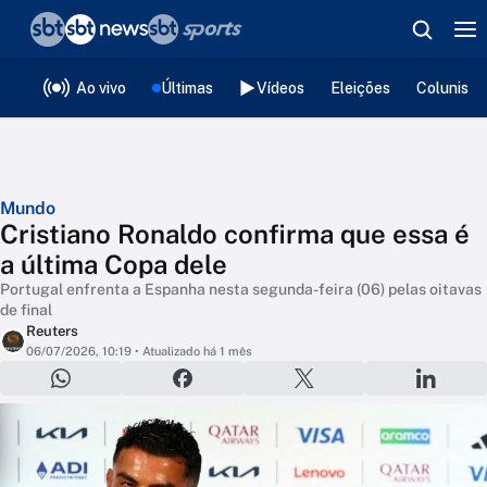
❮
voltar
Editorias
Ao vivo
Últimas
Vídeos
Eleições
Colunista
Mundo
Cristiano Ronaldo confirma que essa é
a última Copa dele
Portugal enfrenta a Espanha nesta segunda-feira (06) pelas oitavas
de final
Reuters
06/07/2026, 10:19
• Atualizado há 1 mês