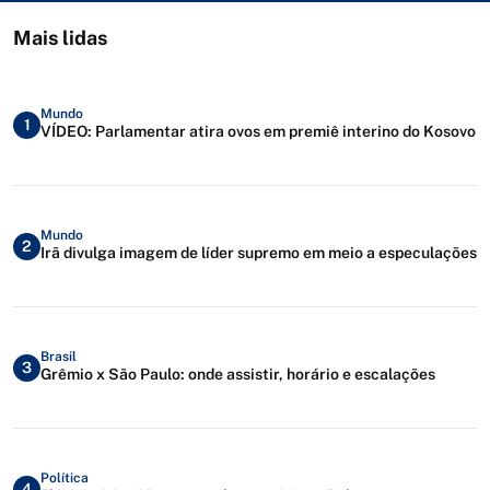
Mais lidas
Mundo
1
VÍDEO: Parlamentar atira ovos em premiê interino do Kosovo
Mundo
2
Irã divulga imagem de líder supremo em meio a especulações
Brasil
3
Grêmio x São Paulo: onde assistir, horário e escalações
Política
4