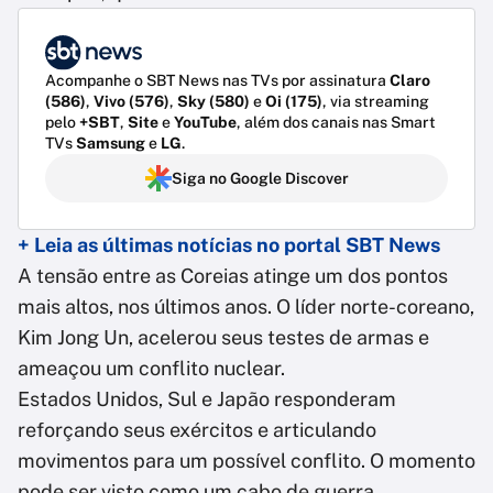
Acompanhe o SBT News nas TVs por assinatura
Claro
(586)
,
Vivo (576)
,
Sky (580)
e
Oi (175)
, via streaming
pelo
+SBT
,
Site
e
YouTube
, além dos canais nas Smart
TVs
Samsung
e
LG
.
Siga no Google Discover
+ Leia as últimas notícias no portal SBT News
A tensão entre as Coreias atinge um dos pontos
mais altos, nos últimos anos. O líder norte-coreano,
Kim Jong Un, acelerou seus testes de armas e
ameaçou um conflito nuclear.
Estados Unidos, Sul e Japão responderam
reforçando seus exércitos e articulando
movimentos para um possível conflito. O momento
pode ser visto como um cabo de guerra.