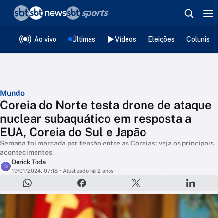
❮
voltar
Editorias
Ao vivo
Últimas
Vídeos
Eleições
Colunista
Mundo
Coreia do Norte testa drone de ataque
nuclear subaquático em resposta a
EUA, Coreia do Sul e Japão
Semana foi marcada por tensão entre as Coreias; veja os principais
acontecimentos
Derick Toda
D
19/01/2024, 07:18
• Atualizado há 2 anos