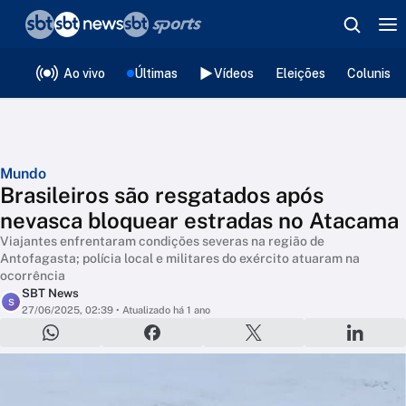
❮
voltar
Editorias
Ao vivo
Últimas
Vídeos
Eleições
Colunista
Mundo
Brasileiros são resgatados após
nevasca bloquear estradas no Atacama
Viajantes enfrentaram condições severas na região de
Antofagasta; polícia local e militares do exército atuaram na
ocorrência
SBT News
S
27/06/2025, 02:39
• Atualizado há 1 ano