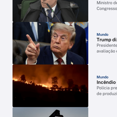
Ministro d
Congresso 
Mundo
Trump di
Presidente
avaliação
Mundo
Incêndio
Polícia p
de produzi