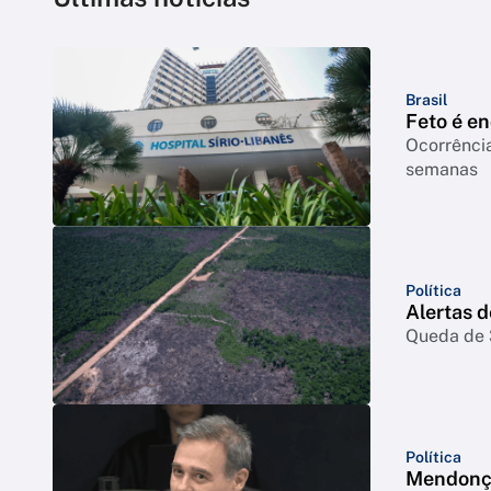
Brasil
Feto é e
Ocorrência
semanas
Política
Alertas 
Queda de 3
Política
Mendonça