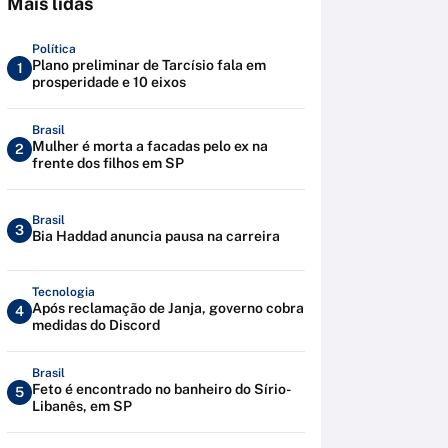
Mais lidas
Política
Plano preliminar de Tarcísio fala em
1
prosperidade e 10 eixos
Brasil
Mulher é morta a facadas pelo ex na
2
frente dos filhos em SP
Brasil
3
Bia Haddad anuncia pausa na carreira
Tecnologia
Após reclamação de Janja, governo cobra
4
medidas do Discord
Brasil
Feto é encontrado no banheiro do Sírio-
5
Libanês, em SP