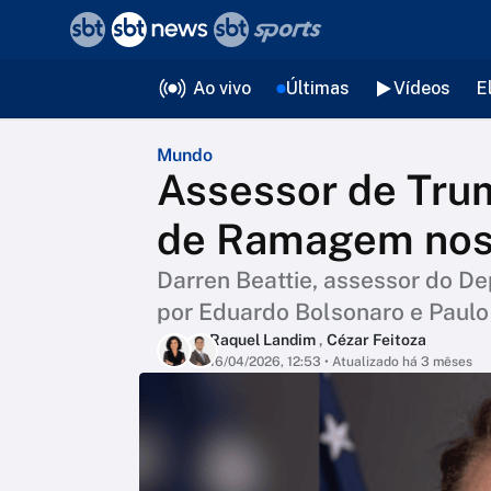
❮
voltar
Editorias
Ao vivo
Últimas
Vídeos
E
Mundo
Assessor de Trum
de Ramagem nos
Darren Beattie, assessor do D
por Eduardo Bolsonaro e Paulo
Raquel Landim
,
Cézar Feitoza
16/04/2026, 12:53
• Atualizado há 3 mêses