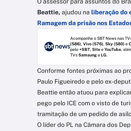
O assessor para assuntos do Bra
Beattie,
ajudou na
liberação do 
Ramagem da prisão nos Estados
Acompanhe o SBT News nas TVs
(586)
,
Vivo (576)
,
Sky (580)
e
O
pelo
+SBT
,
Site
e
YouTube
, alé
TVs
Samsung
e
LG
.
Conforme fontes próximas ao proc
Paulo Figueiredo e pelo ex-depu
Beattie então atuou para explica
pego pelo ICE com o visto de tur
tramitação de um pedido de asil
O líder do PL na Câmara dos De