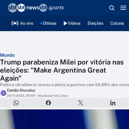
❮
voltar
Editorias
Ao vivo
Últimas
Vídeos
Eleições
Colunista
Mundo
Trump parabeniza Milei por vitória nas
eleições: "Make Argentina Great
Again"
Político ultraliberal venceu o pleito argentino com 55,69% dos votos
Camila Stucaluc
C
20/11/2023, 06:59
• Atualizado há 2 anos