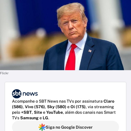
Flickr
Acompanhe o SBT News nas TVs por assinatura
Claro
(586)
,
Vivo (576)
,
Sky (580)
e
Oi (175)
, via streaming
pelo
+SBT
,
Site
e
YouTube
, além dos canais nas Smart
TVs
Samsung
e
LG
.
Siga no Google Discover