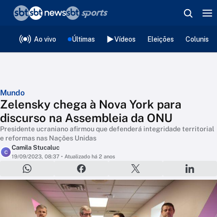
❮
voltar
Editorias
Ao vivo
Últimas
Vídeos
Eleições
Colunista
Mundo
Zelensky chega à Nova York para
discurso na Assembleia da ONU
Presidente ucraniano afirmou que defenderá integridade territorial
e reformas nas Nações Unidas
Camila Stucaluc
C
19/09/2023, 08:37
• Atualizado há 2 anos