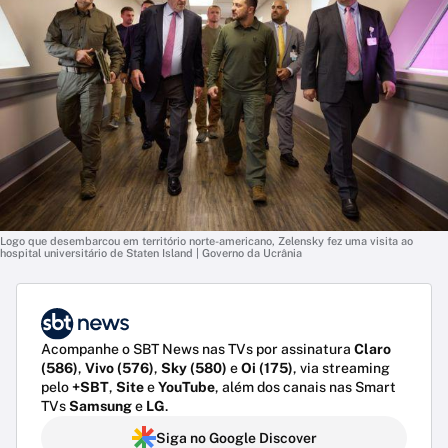
Logo que desembarcou em território norte-americano, Zelensky fez uma visita ao
hospital universitário de Staten Island | Governo da Ucrânia
Acompanhe o SBT News nas TVs por assinatura
Claro
(586)
,
Vivo (576)
,
Sky (580)
e
Oi (175)
, via streaming
pelo
+SBT
,
Site
e
YouTube
, além dos canais nas Smart
TVs
Samsung
e
LG
.
Siga no Google Discover