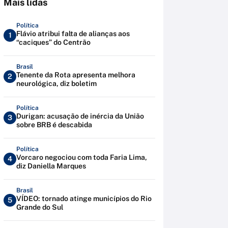
Mais lidas
Política
Flávio atribui falta de alianças aos
1
“caciques” do Centrão
Brasil
Tenente da Rota apresenta melhora
2
neurológica, diz boletim
Política
Durigan: acusação de inércia da União
3
sobre BRB é descabida
Política
Vorcaro negociou com toda Faria Lima,
4
diz Daniella Marques
Brasil
VÍDEO: tornado atinge municípios do Rio
5
Grande do Sul