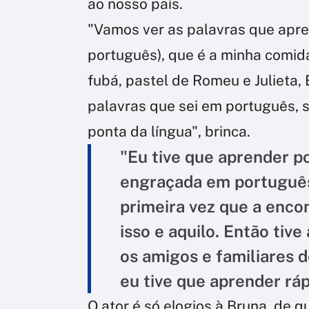
ao nosso país.
"Vamos ver as palavras que apren
português), que é a minha comida
fubá, pastel de Romeu e Julieta, 
palavras que sei em português, 
ponta da língua", brinca.
"Eu tive que aprender p
engraçada em português
primeira vez que a encon
isso e aquilo. Então tive
os amigos e familiares d
eu tive que aprender ráp
O ator é só elogios à Bruna, de 