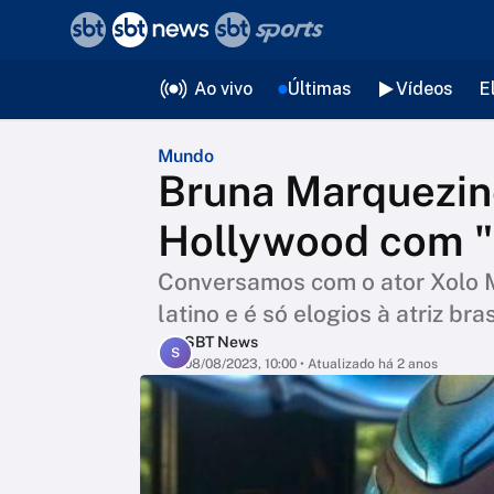
❮
voltar
Editorias
Ao vivo
Últimas
Vídeos
E
Mundo
Bruna Marquezin
Hollywood com "
Conversamos com o ator Xolo M
latino e é só elogios à atriz bras
SBT News
S
08/08/2023, 10:00
• Atualizado há 2 anos