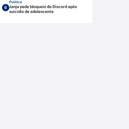
Política
Janja pede bloqueio do Discord após
6
suicídio de adolescente