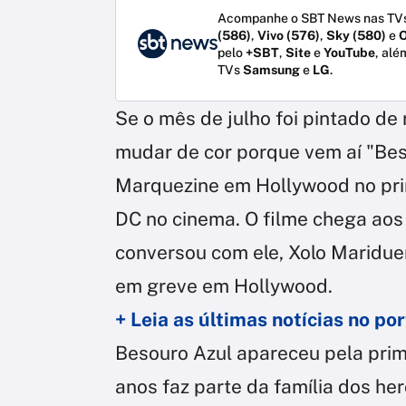
Acompanhe o SBT News nas TVs
(586)
,
Vivo (576)
,
Sky (580)
e
O
pelo
+SBT
,
Site
e
YouTube
, alé
TVs
Samsung
e
LG
.
Se o mês de julho foi pintado de
mudar de cor porque vem aí "Bes
Marquezine em Hollywood no prim
DC no cinema. O filme chega aos 
conversou com ele, Xolo Maridue
em greve em Hollywood.
+ Leia as últimas notícias no p
Besouro Azul apareceu pela prim
anos faz parte da família dos her