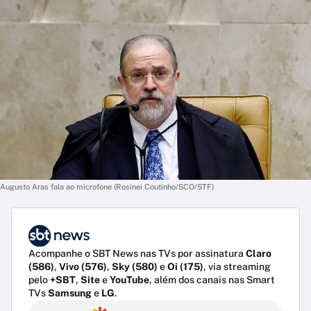
Augusto Aras fala ao microfone (Rosinei Coutinho/SCO/STF)
Acompanhe o SBT News nas TVs por assinatura
Claro
(586)
,
Vivo (576)
,
Sky (580)
e
Oi (175)
, via streaming
pelo
+SBT
,
Site
e
YouTube
, além dos canais nas Smart
TVs
Samsung
e
LG
.