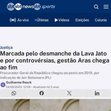
❮
voltar
Editorias
Ao vivo
Últimas
Vídeos
Eleições
Colunista
Justiça
Marcada pelo desmanche da Lava Jato
e por controvérsias, gestão Aras chega
ao fim
Procurador-Geral da República chegou ao posto em 2019, por
indicação de Jair Bolsonaro (PL)
Guilherme Resck
G
24/09/2023, 12:00
• Atualizado há 2 anos