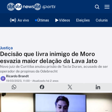
❮
voltar
Editorias
Ao vivo
Últimas
Vídeos
Eleições
Colunista
Justiça
Decisão que livra inimigo de Moro
esvazia maior delação da Lava Jato
Novo juiz de Curitiba anulou prisão de Tacla Duran, acusado de ser
operador de propinas da Odebrecht
Ricardo Brandt
R
19/03/2023, 11:00
• Atualizado há 2 anos