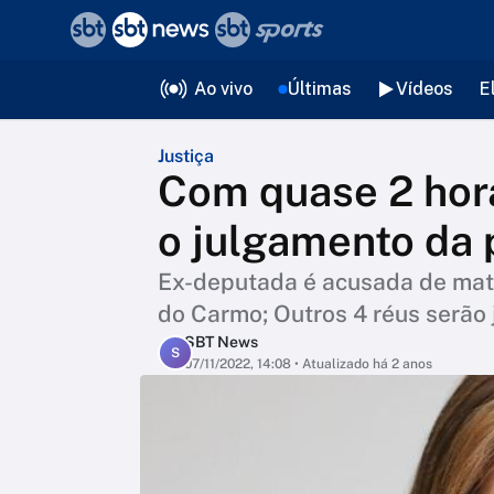
❮
voltar
Editorias
Ao vivo
Últimas
Vídeos
E
Justiça
Com quase 2 hor
o julgamento da 
Ex-deputada é acusada de mat
do Carmo; Outros 4 réus serão
SBT News
S
07/11/2022, 14:08
• Atualizado há 2 anos