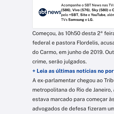
Acompanhe o SBT News nas TVs
(586)
,
Vivo (576)
,
Sky (580)
e
O
pelo
+SBT
,
Site
e
YouTube
, alé
TVs
Samsung
e
LG
.
Começou, às 10h50 desta 2ª feira
federal e pastora Flordelis, acu
do Carmo, em junho de 2019. Out
crime, serão julgados.
+ Leia as últimas notícias no p
A ex-parlamentar chegou ao Tribun
metropolitana do Rio de Janeiro,
estava marcado para começar às 
advogados de defesa fizeram um 