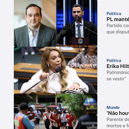
Política
PL manté
Partido c
que disput
Política
Erika Hil
Patrimônio
se vestir”
Mundo
'Não houv
Parente de
mortos e f