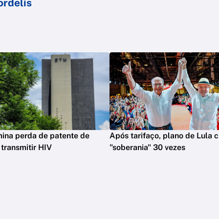
ordelis
ina perda de patente de
Após tarifaço, plano de Lula c
 transmitir HIV
"soberania" 30 vezes