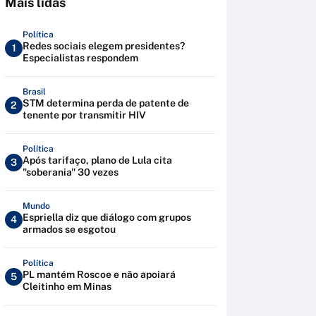
Mais lidas
Política
Redes sociais elegem presidentes?
1
Especialistas respondem
Brasil
STM determina perda de patente de
2
tenente por transmitir HIV
Política
Após tarifaço, plano de Lula cita
3
"soberania" 30 vezes
Mundo
Espriella diz que diálogo com grupos
4
armados se esgotou
Política
PL mantém Roscoe e não apoiará
5
Cleitinho em Minas