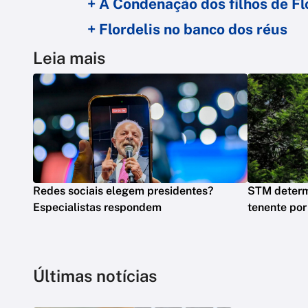
+ A Condenação dos filhos de Fl
+ Flordelis no banco dos réus
Leia mais
Redes sociais elegem presidentes?
STM determ
Especialistas respondem
tenente por
Últimas notícias