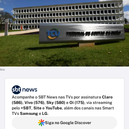
tcu
Acompanhe o SBT News nas TVs por assinatura
Claro
(586)
,
Vivo (576)
,
Sky (580)
e
Oi (175)
, via streaming
pelo
+SBT
,
Site
e
YouTube
, além dos canais nas Smart
TVs
Samsung
e
LG
.
Siga no Google Discover