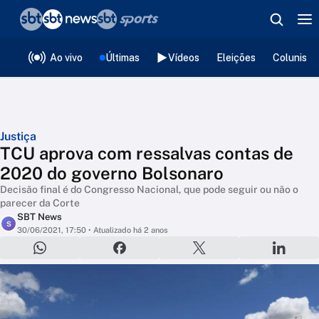
❮
voltar
Editorias
Ao vivo
Últimas
Vídeos
Eleições
Colunista
Justiça
TCU aprova com ressalvas contas de
2020 do governo Bolsonaro
Decisão final é do Congresso Nacional, que pode seguir ou não o
parecer da Corte
SBT News
S
30/06/2021, 17:50
• Atualizado há 2 anos