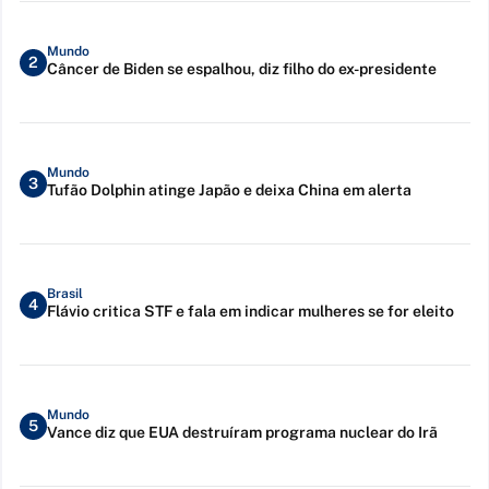
Mundo
2
Câncer de Biden se espalhou, diz filho do ex-presidente
Mundo
3
Tufão Dolphin atinge Japão e deixa China em alerta
Brasil
4
Flávio critica STF e fala em indicar mulheres se for eleito
Mundo
5
Vance diz que EUA destruíram programa nuclear do Irã