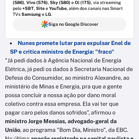
(586)
,
Vivo (576)
,
Sky (580)
e
Oi (175)
, via streaming
pelo
+SBT
,
Site
e
YouTube
, além dos canais nas Smart
TVs
Samsung
e
LG
.
Siga no Google Discover
Nunes promete lutar para expulsar Enel de
SP e critica ministro de Energia: "fraco"
"Já pedi dados à Agência Nacional de Energia
Elétrica, já pedi os dados à Secretaria Nacional de
Defesa do Consumidor, ao ministro Alexandre, ao
ministério de Minas e Energia, pra que a gente
possa concluir a nossa ação por dano moral
coletivo contra essa empresa. Ela vai ter que
pagar caro pelos danos sofridos”, afirmou o
ministro Jorge Messias, advogado-geral da
União
, ao programa "Bom Dia, Ministro", da EBC.
No último
apagão registrado na capital paulista e