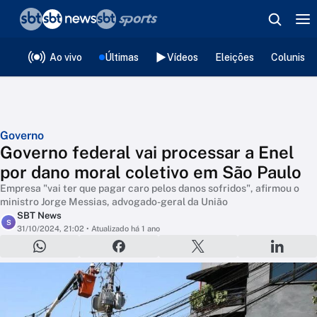
❮
voltar
Editorias
Ao vivo
Últimas
Vídeos
Eleições
Colunista
Governo
Governo federal vai processar a Enel
por dano moral coletivo em São Paulo
Empresa "vai ter que pagar caro pelos danos sofridos", afirmou o
ministro Jorge Messias, advogado-geral da União
SBT News
S
31/10/2024, 21:02
• Atualizado há 1 ano