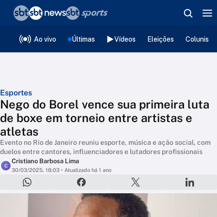
❮
voltar
Editorias
Ao vivo
Últimas
Vídeos
Eleições
Colunista
Esportes
Nego do Borel vence sua primeira luta
de boxe em torneio entre artistas e
atletas
Evento no Rio de Janeiro reuniu esporte, música e ação social, com
duelos entre cantores, influenciadores e lutadores profissionais
Cristiano Barbosa Lima
C
30/03/2025, 18:03
• Atualizado há 1 ano