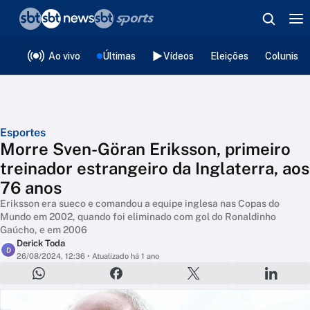
❮
voltar
Editorias
Ao vivo
Últimas
Vídeos
Eleições
Colunista
Esportes
Morre Sven-Göran Eriksson, primeiro
treinador estrangeiro da Inglaterra, aos
76 anos
Eriksson era sueco e comandou a equipe inglesa nas Copas do
Mundo em 2002, quando foi eliminado com gol do Ronaldinho
Gaúcho, e em 2006
Derick Toda
D
26/08/2024, 12:36
• Atualizado há 1 ano