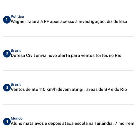
Política
1
Wagner falará à PF após acesso à investigação, diz defesa
Brasil
2
Defesa Civil envia novo alerta para ventos fortes no Rio
Brasil
3
Ventos de até 110 km/h devem atingir áreas de SP e do Rio
Mundo
4
Aluno mata avós e depois ataca escola na Tailândia; 7 morrem