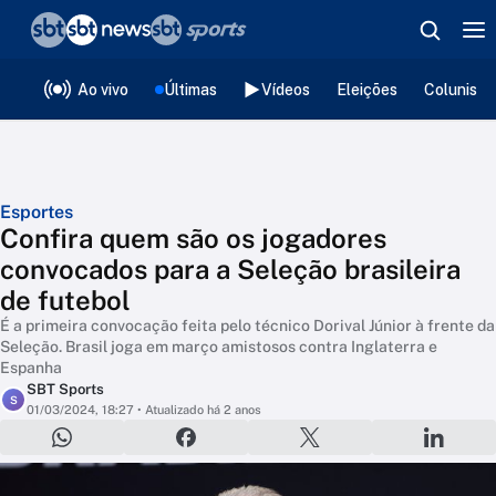
❮
voltar
Editorias
Ao vivo
Últimas
Vídeos
Eleições
Colunista
Esportes
Confira quem são os jogadores
convocados para a Seleção brasileira
de futebol
É a primeira convocação feita pelo técnico Dorival Júnior à frente da
Seleção. Brasil joga em março amistosos contra Inglaterra e
Espanha
SBT Sports
S
01/03/2024, 18:27
• Atualizado há 2 anos