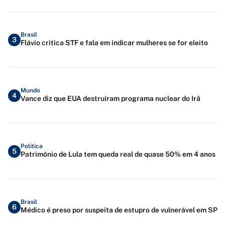
Brasil
3
Flávio critica STF e fala em indicar mulheres se for eleito
Mundo
4
Vance diz que EUA destruíram programa nuclear do Irã
Política
5
Patrimônio de Lula tem queda real de quase 50% em 4 anos
Brasil
6
Médico é preso por suspeita de estupro de vulnerável em SP