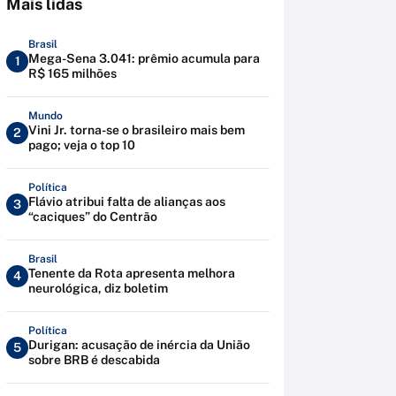
Mais lidas
Brasil
Mega-Sena 3.041: prêmio acumula para
1
R$ 165 milhões
Mundo
Vini Jr. torna-se o brasileiro mais bem
2
pago; veja o top 10
Política
Flávio atribui falta de alianças aos
3
“caciques” do Centrão
Brasil
Tenente da Rota apresenta melhora
4
neurológica, diz boletim
Política
Durigan: acusação de inércia da União
5
sobre BRB é descabida