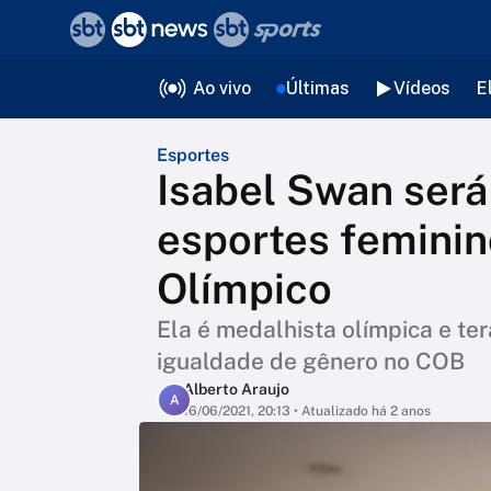
❮
voltar
Editorias
Ao vivo
Últimas
Vídeos
E
Esportes
Isabel Swan será
esportes femini
Olímpico
Ela é medalhista olímpica e ter
igualdade de gênero no COB
Alberto Araujo
A
16/06/2021, 20:13
• Atualizado há 2 anos