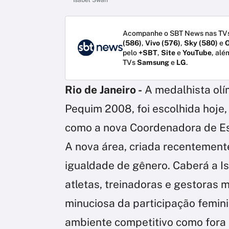
Acompanhe o SBT News nas TVs
(586)
,
Vivo (576)
,
Sky (580)
e
O
pelo
+SBT
,
Site
e
YouTube
, alé
TVs
Samsung
e
LG
.
Rio de Janeiro -
A medalhista olí
Pequim 2008, foi escolhida hoje,
como a nova Coordenadora de Es
A nova área, criada recentemen
igualdade de gênero. Caberá a I
atletas, treinadoras e gestoras 
minuciosa da participação femini
ambiente competitivo como fora 