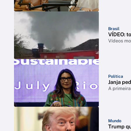
Brasil
VÍDEO: t
Vídeos mos
Política
Janja ped
A primeira
Mundo
Trump qu