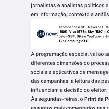
jornalistas e analistas político
em informação, contexto e anális
Acompanhe o SBT News nas TVs
(586)
,
Vivo (576)
,
Sky (580)
e
O
pelo
+SBT
,
Site
e
YouTube
, alé
TVs
Samsung
e
LG
.
A programação especial vai ao a
diferentes dimensões do processo
sociais e aplicativos de mensage
das campanhas, a leitura das pes
influenciam a decisão do eleitor.
Às segundas-feiras, o
Print da P
assuntos mais comentados nas r