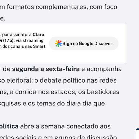
s em formatos complementares, com foco
e.
 por assinatura
Claro
i (175)
, via streaming
Siga no Google Discover
m dos canais nas Smart
r de
segunda a sexta-feira
e acompanha
 eleitoral: o debate político nas redes
ns, a corrida nos estados, os bastidores
quisas e os temas do dia a dia que
olítica
abre a semana conectado aos
edes sociais e em grupos de discussão