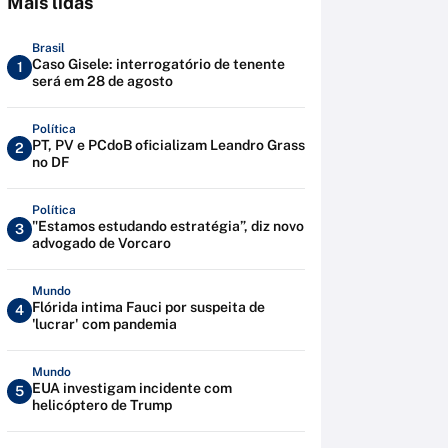
Mais lidas
Brasil
Caso Gisele: interrogatório de tenente
1
será em 28 de agosto
Política
PT, PV e PCdoB oficializam Leandro Grass
2
no DF
Política
"Estamos estudando estratégia”, diz novo
3
advogado de Vorcaro
Mundo
Flórida intima Fauci por suspeita de
4
'lucrar' com pandemia
Mundo
EUA investigam incidente com
5
helicóptero de Trump