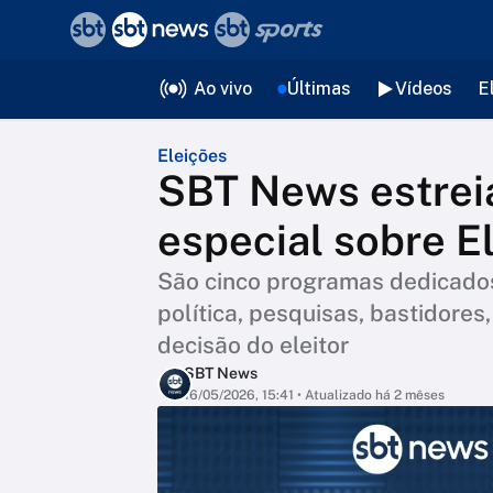
❮
voltar
Editorias
Ao vivo
Últimas
Vídeos
E
Eleições
SBT News estrei
especial sobre E
São cinco programas dedicados 
política, pesquisas, bastidore
decisão do eleitor
SBT News
16/05/2026, 15:41
• Atualizado há 2 mêses