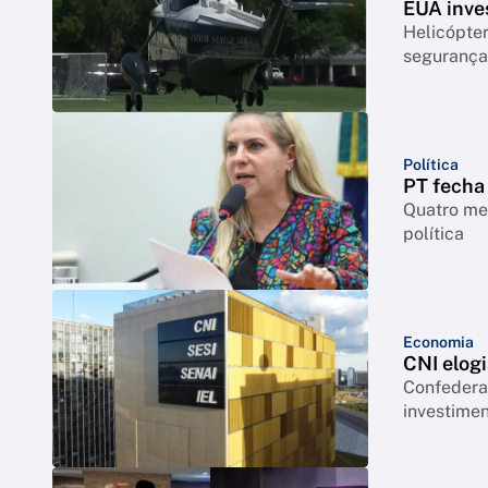
EUA inve
Helicópte
segurança
Política
PT fecha
Quatro mes
política
Economia
CNI elogi
Confederação co
investimen