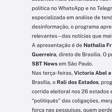
política no WhatsApp e no Teleg
especializada em análise de ten
desinformação, o programa apres
relevantes – das notícias que m
A apresentação é de
Nathalia Fr
Guerreiro
, direto de Brasília. O
SBT News
em São Paulo.
Nas terça-feiras,
Victoria Abel e
Brasília, o
Rali dos Estados
, pro
corrida eleitoral nos 26 estados 
“politiquês” das coligações, me
força nas pesquisas, quem perde