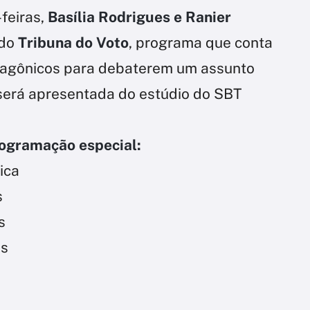
feiras,
Basília Rodrigues e Ranier
do
Tribuna do Voto
, programa que conta
tagônicos para debaterem um assunto
será apresentada do estúdio do SBT
rogramação especial:
ica
s
s
as