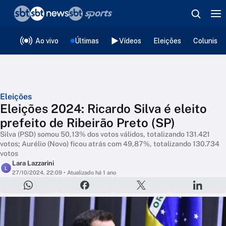
❮
voltar
Editorias
Ao vivo
Últimas
Vídeos
Eleições
Colunista
Eleições
Eleições 2024: Ricardo Silva é eleito
prefeito de Ribeirão Preto (SP)
Silva (PSD) somou 50,13% dos votos válidos, totalizando 131.421
votos; Aurélio (Novo) ficou atrás com 49,87%, totalizando 130.734
votos
Lara Lazzarini
L
27/10/2024, 22:09
• Atualizado há 1 ano