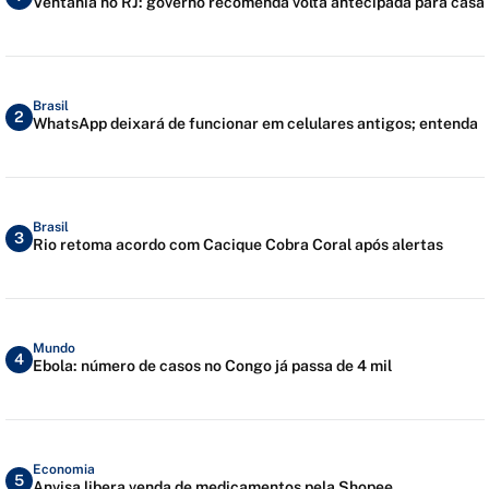
Ventania no RJ: governo recomenda volta antecipada para casa
Brasil
2
WhatsApp deixará de funcionar em celulares antigos; entenda
Brasil
3
Rio retoma acordo com Cacique Cobra Coral após alertas
Mundo
4
Ebola: número de casos no Congo já passa de 4 mil
Economia
5
Anvisa libera venda de medicamentos pela Shopee