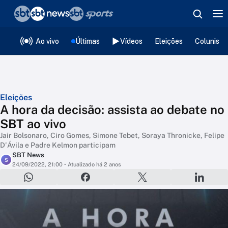
❮
voltar
Editorias
Ao vivo
Últimas
Vídeos
Eleições
Colunista
Eleições
A hora da decisão: assista ao debate no
SBT ao vivo
Jair Bolsonaro, Ciro Gomes, Simone Tebet, Soraya Thronicke, Felipe
D'Ávila e Padre Kelmon participam
SBT News
S
24/09/2022, 21:00
• Atualizado há 2 anos