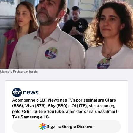
Marcelo Freixo em Igreja
Acompanhe o SBT News nas TVs por assinatura
Claro
(586)
,
Vivo (576)
,
Sky (580)
e
Oi (175)
, via streaming
pelo
+SBT
,
Site
e
YouTube
, além dos canais nas Smart
TVs
Samsung
e
LG
.
Siga no Google Discover