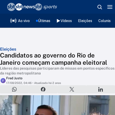
❮
voltar
Editorias
Ao vivo
Últimas
Vídeos
Eleições
Colunista
Eleições
Candidatos ao governo do Rio de
Janeiro começam campanha eleitoral
Líderes das pesquisas participaram de missas em pontos específicos
da região metropolitana
Fred Justo
F
17/08/2022, 04:46
• Atualizado há 2 anos