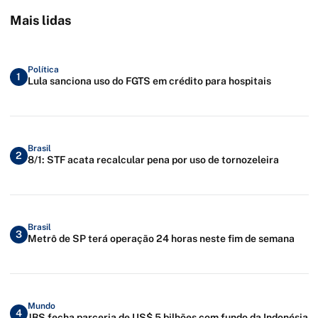
Mais lidas
Política
1
Lula sanciona uso do FGTS em crédito para hospitais
Brasil
2
8/1: STF acata recalcular pena por uso de tornozeleira
Brasil
3
Metrô de SP terá operação 24 horas neste fim de semana
Mundo
4
JBS fecha parceria de US$ 5 bilhões com fundo da Indonésia