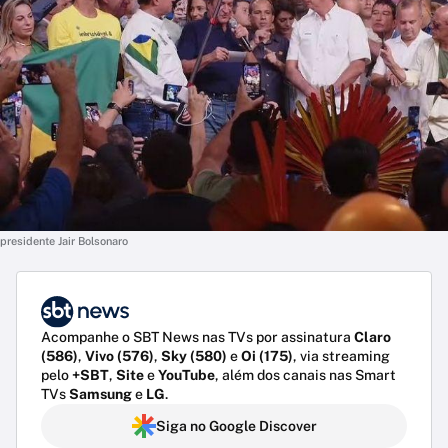
presidente Jair Bolsonaro
Acompanhe o SBT News nas TVs por assinatura
Claro
(586)
,
Vivo (576)
,
Sky (580)
e
Oi (175)
, via streaming
pelo
+SBT
,
Site
e
YouTube
, além dos canais nas Smart
TVs
Samsung
e
LG
.
Siga no Google Discover