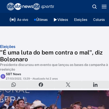
❮
voltar
Editorias
Ao vivo
Últimas
Vídeos
Eleições
Colunista
Eleições
"É uma luta do bem contra o mal", diz
Bolsonaro
Presidente discursou em evento que lançou as bases da campanha à
reeleição
SBT News
S
27/03/2022, 13:29
• Atualizado há 2 anos