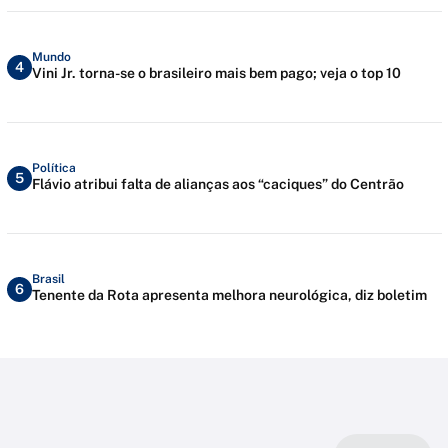
Mundo
4
Vini Jr. torna-se o brasileiro mais bem pago; veja o top 10
Política
5
Flávio atribui falta de alianças aos “caciques” do Centrão
Brasil
6
Tenente da Rota apresenta melhora neurológica, diz boletim