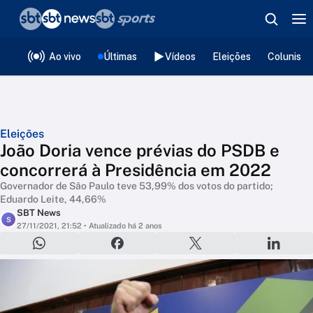
❮
voltar
Editorias
Ao vivo
Últimas
Vídeos
Eleições
Colunista
Eleições
João Doria vence prévias do PSDB e
concorrerá à Presidência em 2022
Governador de São Paulo teve 53,99% dos votos do partido;
Eduardo Leite, 44,66%
SBT News
S
27/11/2021, 21:52
• Atualizado há 2 anos