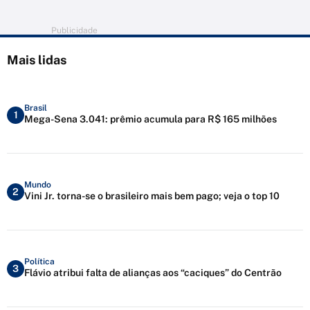
Publicidade
Mais lidas
Brasil
1
Mega-Sena 3.041: prêmio acumula para R$ 165 milhões
Mundo
2
Vini Jr. torna-se o brasileiro mais bem pago; veja o top 10
Política
3
Flávio atribui falta de alianças aos “caciques” do Centrão