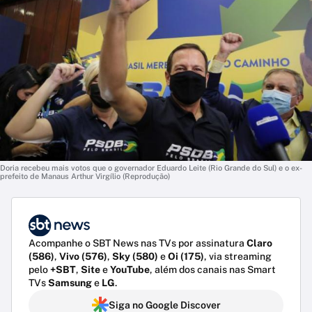
Doria recebeu mais votos que o governador Eduardo Leite (Rio Grande do Sul) e o ex-
prefeito de Manaus Arthur Virgílio (Reprodução)
Acompanhe o SBT News nas TVs por assinatura
Claro
(586)
,
Vivo (576)
,
Sky (580)
e
Oi (175)
, via streaming
pelo
+SBT
,
Site
e
YouTube
, além dos canais nas Smart
TVs
Samsung
e
LG
.
Siga no Google Discover