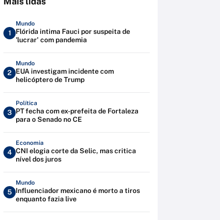
Mais lidas
Mundo
Flórida intima Fauci por suspeita de
1
'lucrar' com pandemia
Mundo
EUA investigam incidente com
2
helicóptero de Trump
Política
PT fecha com ex-prefeita de Fortaleza
3
para o Senado no CE
Economia
CNI elogia corte da Selic, mas critica
4
nível dos juros
Mundo
Influenciador mexicano é morto a tiros
5
enquanto fazia live