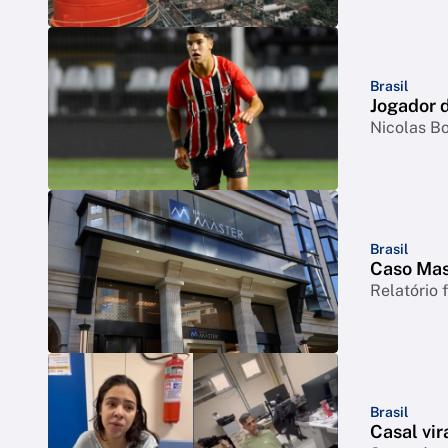
Brasil
Jogador d
Nicolas Bo
Brasil
Caso Mast
Relatório 
Brasil
Casal vir