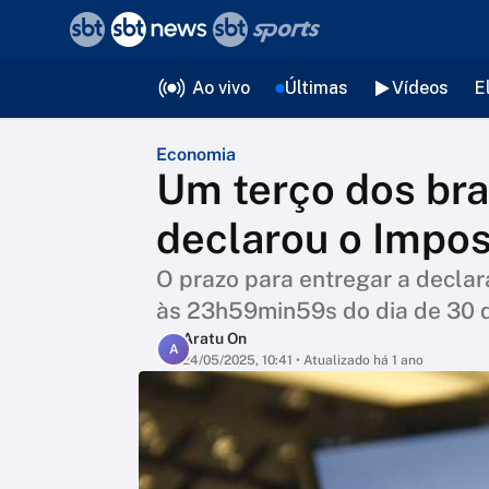
❮
voltar
Editorias
Ao vivo
Últimas
Vídeos
E
Economia
Um terço dos bra
declarou o Impo
O prazo para entregar a decla
às 23h59min59s do dia de 30 
Aratu On
A
24/05/2025, 10:41
• Atualizado há 1 ano