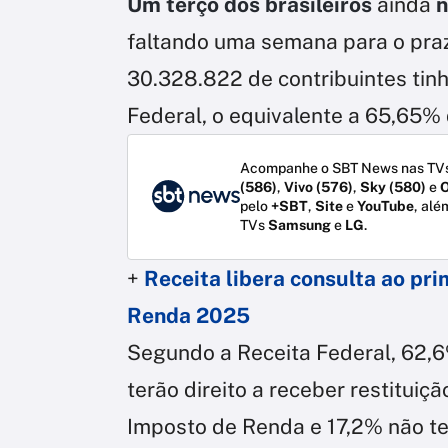
Um terço dos brasileiros
ainda
n
faltando uma semana para o prazo
30.328.822 de contribuintes tin
Federal, o equivalente a 65,65% 
Acompanhe o SBT News nas TVs
(586)
,
Vivo (576)
,
Sky (580)
e
O
pelo
+SBT
,
Site
e
YouTube
, alé
TVs
Samsung
e
LG
.
+
Receita libera consulta ao pri
Renda 2025
Segundo a Receita Federal, 62,
terão direito a receber restitui
Imposto de Renda e 17,2% não te