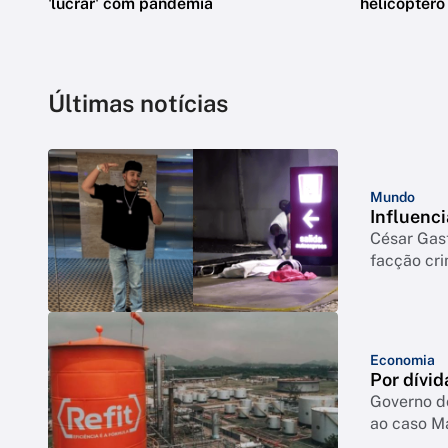
'lucrar' com pandemia
helicópter
Últimas notícias
Mundo
Influenci
César Gas
facção cr
Economia
Por dívid
Governo d
ao caso M