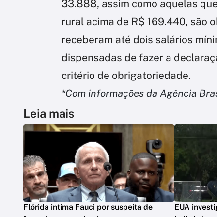
33.888, assim como aquelas que 
rural acima de R$ 169.440, são o
receberam até dois salários mín
dispensadas de fazer a declaraç
critério de obrigatoriedade.
*Com informações da Agência Bras
Leia mais
Flórida intima Fauci por suspeita de
EUA invest