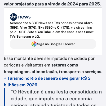
valor projetado para a virada de 2024 para 2025
.
Acompanhe o SBT News nas TVs por assinatura
Claro
(586)
,
Vivo (576)
,
Sky (580)
e
Oi (175)
, via streaming
pelo
+SBT
,
Site
e
YouTube
, além dos canais nas Smart
TVs
Samsung
e
LG
.
Siga no Google Discover
Esse montante deve ser injetado na cidade por
cariocas e visitantes em
setores como
hospedagem, alimentação, transporte e serviços
.
+ Turismo no Rio de Janeiro deve gerar R$ 3
bilhões em 2026
"O Réveillon é uma festa consolidada n
cidade, que impulsiona a economia
carioca, atraindo turistas de todos os