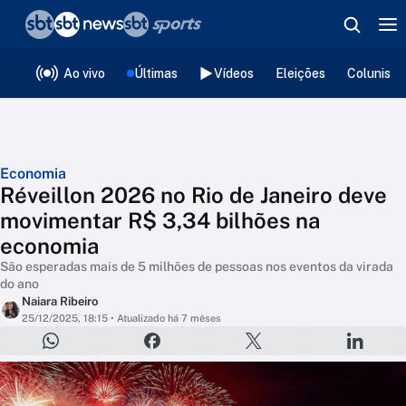
❮
voltar
Editorias
Ao vivo
Últimas
Vídeos
Eleições
Colunista
Economia
Réveillon 2026 no Rio de Janeiro deve
movimentar R$ 3,34 bilhões na
economia
São esperadas mais de 5 milhões de pessoas nos eventos da virada
do ano
Naiara Ribeiro
25/12/2025, 18:15
• Atualizado há 7 mêses