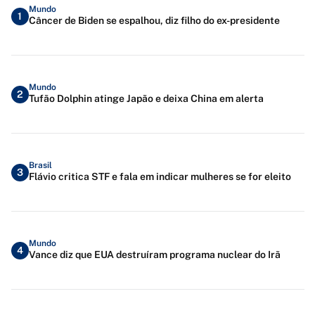
Mundo
1
Câncer de Biden se espalhou, diz filho do ex-presidente
Mundo
2
Tufão Dolphin atinge Japão e deixa China em alerta
Brasil
3
Flávio critica STF e fala em indicar mulheres se for eleito
Mundo
4
Vance diz que EUA destruíram programa nuclear do Irã