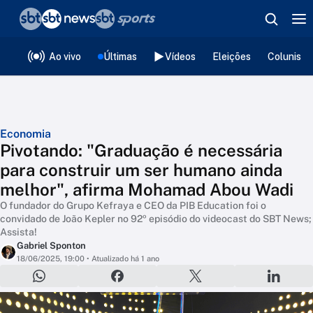
❮
voltar
Editorias
Ao vivo
Últimas
Vídeos
Eleições
Colunista
Economia
Pivotando: "Graduação é necessária
para construir um ser humano ainda
melhor", afirma Mohamad Abou Wadi
O fundador do Grupo Kefraya e CEO da PIB Education foi o
convidado de João Kepler no 92º episódio do videocast do SBT News;
Assista!
Gabriel Sponton
18/06/2025, 19:00
• Atualizado há 1 ano