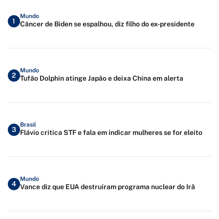
Mundo
1
Câncer de Biden se espalhou, diz filho do ex-presidente
Mundo
2
Tufão Dolphin atinge Japão e deixa China em alerta
Brasil
3
Flávio critica STF e fala em indicar mulheres se for eleito
Mundo
4
Vance diz que EUA destruíram programa nuclear do Irã