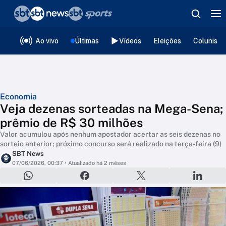
❮
voltar
Editorias
Ao vivo
Últimas
Vídeos
Eleições
Colunista
Economia
Veja dezenas sorteadas na Mega-Sena;
prêmio de R$ 30 milhões
Valor acumulou após nenhum apostador acertar as seis dezenas no
sorteio anterior; próximo concurso será realizado na terça-feira (9)
SBT News
07/06/2026, 00:37
• Atualizado há 2 mêses