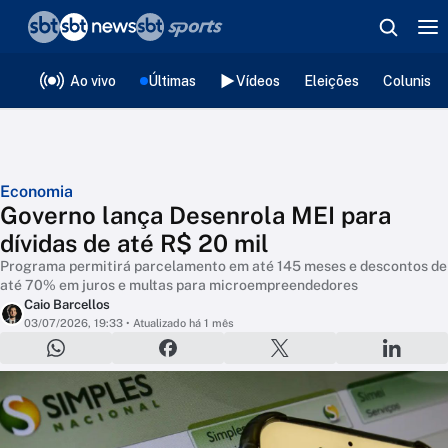
❮
voltar
Editorias
Ao vivo
Últimas
Vídeos
Eleições
Colunista
Economia
Governo lança Desenrola MEI para
dívidas de até R$ 20 mil
Programa permitirá parcelamento em até 145 meses e descontos de
até 70% em juros e multas para microempreendedores
Caio Barcellos
03/07/2026, 19:33
• Atualizado há 1 mês