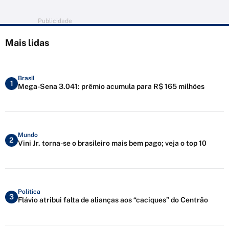
Publicidade
Mais lidas
Brasil
1
Mega-Sena 3.041: prêmio acumula para R$ 165 milhões
Mundo
2
Vini Jr. torna-se o brasileiro mais bem pago; veja o top 10
Política
3
Flávio atribui falta de alianças aos “caciques” do Centrão