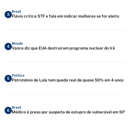
Brasil
3
Flávio critica STF e fala em indicar mulheres se for eleito
Mundo
4
Vance diz que EUA destruíram programa nuclear do Irã
Política
5
Patrimônio de Lula tem queda real de quase 50% em 4 anos
Brasil
6
Médico é preso por suspeita de estupro de vulnerável em SP