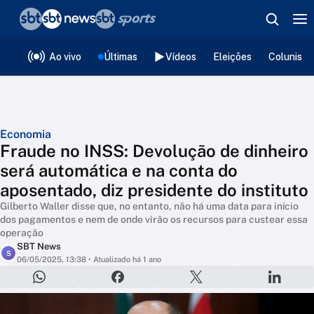
❮
voltar
Editorias
Ao vivo
Últimas
Vídeos
Eleições
Colunista
Economia
Fraude no INSS: Devolução de dinheiro
será automática e na conta do
aposentado, diz presidente do instituto
Gilberto Waller disse que, no entanto, não há uma data para início
dos pagamentos e nem de onde virão os recursos para custear essa
operação
SBT News
S
06/05/2025, 13:38
• Atualizado há 1 ano