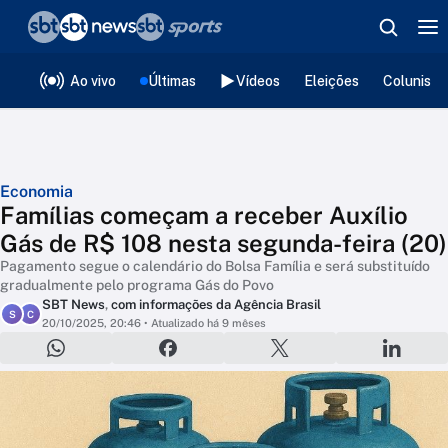
❮
voltar
Editorias
Ao vivo
Últimas
Vídeos
Eleições
Colunista
Economia
Famílias começam a receber Auxílio
Gás de R$ 108 nesta segunda-feira (20)
Pagamento segue o calendário do Bolsa Família e será substituído
gradualmente pelo programa Gás do Povo
SBT News
,
com informações da Agência Brasil
S
C
20/10/2025, 20:46
• Atualizado há 9 mêses