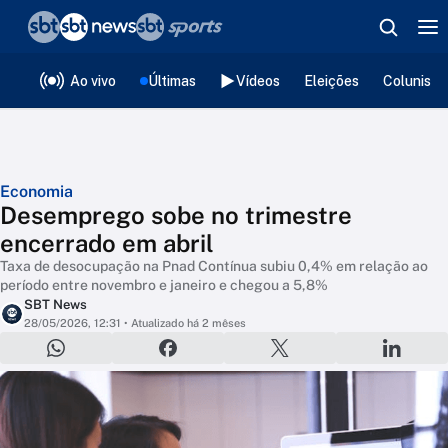
❮
voltar
Editorias
Ao vivo
Últimas
Vídeos
Eleições
Colunista
Economia
Desemprego sobe no trimestre
encerrado em abril
Taxa de desocupação na Pnad Contínua subiu 0,4% em relação ao
período entre novembro e janeiro e chegou a 5,8%
SBT News
28/05/2026, 12:31
• Atualizado há 2 mêses