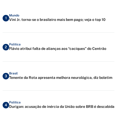
Mundo
1
Vini Jr. torna-se o brasileiro mais bem pago; veja o top 10
Política
2
Flávio atribui falta de alianças aos “caciques” do Centrão
Brasil
3
Tenente da Rota apresenta melhora neurológica, diz boletim
Política
4
Durigan: acusação de inércia da União sobre BRB é descabida