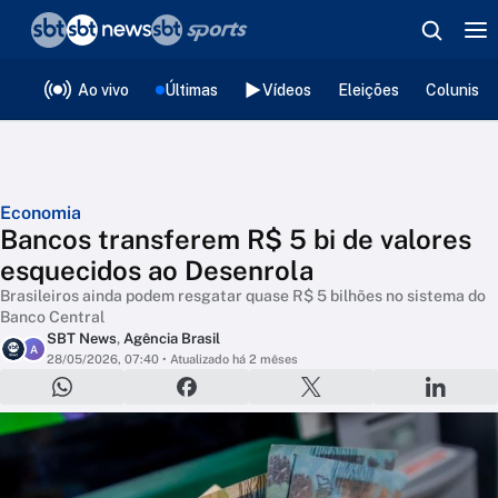
❮
voltar
Editorias
Ao vivo
Últimas
Vídeos
Eleições
Colunista
Economia
Bancos transferem R$ 5 bi de valores
esquecidos ao Desenrola
Brasileiros ainda podem resgatar quase R$ 5 bilhões no sistema do
Banco Central
SBT News
,
Agência Brasil
A
28/05/2026, 07:40
• Atualizado há 2 mêses