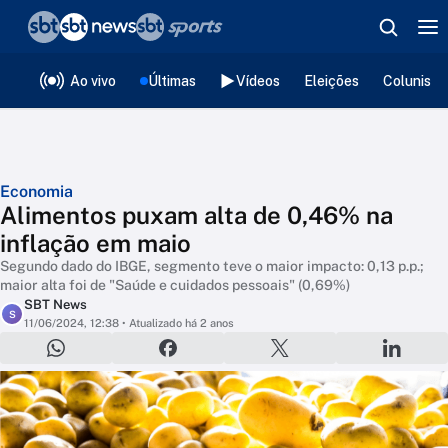
❮
voltar
Editorias
Ao vivo
Últimas
Vídeos
Eleições
Colunista
Economia
Alimentos puxam alta de 0,46% na
inflação em maio
Segundo dado do IBGE, segmento teve o maior impacto: 0,13 p.p.;
maior alta foi de "Saúde e cuidados pessoais" (0,69%)
SBT News
S
11/06/2024, 12:38
• Atualizado há 2 anos