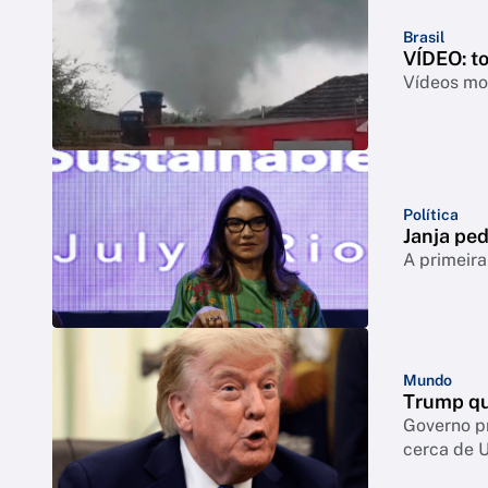
Brasil
VÍDEO: t
Vídeos mos
Política
Janja ped
A primeira
Mundo
Trump qu
Governo p
cerca de 