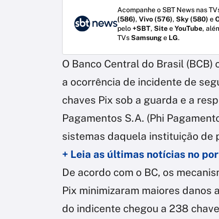
Acompanhe o SBT News nas TVs
(586)
,
Vivo (576)
,
Sky (580)
e
O
pelo
+SBT
,
Site
e
YouTube
, alé
TVs
Samsung
e
LG
.
O Banco Central do Brasil (BCB) 
a ocorrência de incidente de se
chaves Pix sob a guarda e a resp
Pagamentos S.A. (Phi Pagamento
sistemas daquela instituição de
+ Leia as últimas notícias no p
De acordo com o BC, os mecanis
Pix minimizaram maiores danos a
do indicente chegou a 238 chave