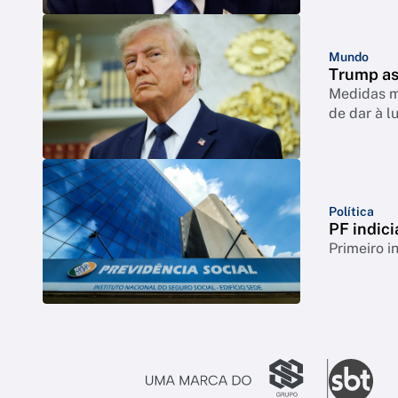
Mundo
Trump as
Medidas mi
de dar à l
Política
PF indici
Primeiro i