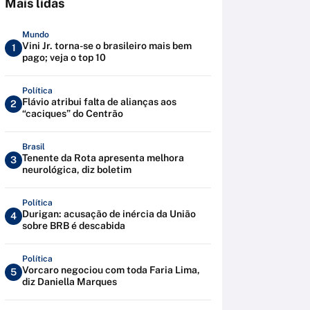
Mais lidas
Mundo
Vini Jr. torna-se o brasileiro mais bem
1
pago; veja o top 10
Política
Flávio atribui falta de alianças aos
2
“caciques” do Centrão
Brasil
Tenente da Rota apresenta melhora
3
neurológica, diz boletim
Política
Durigan: acusação de inércia da União
4
sobre BRB é descabida
Política
Vorcaro negociou com toda Faria Lima,
5
diz Daniella Marques