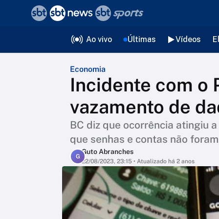
❮
voltar
Editorias
Ao vivo
Últimas
Vídeos
E
Economia
Incidente com o 
vazamento de da
BC diz que ocorrência atingiu 
que senhas e contas não foram
Guto Abranches
G
22/08/2023, 23:15
• Atualizado há 2 anos